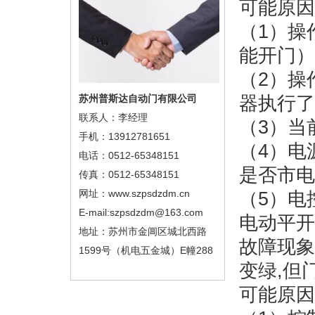
可能原因
（1）操
能开门）
（2）操
苏州普斯达自动门有限公司
器执行了
联系人：李经理
（3）当
手机：13912781651
（4）电
电话：0512-65348151
是否市电
传真：0512-65348151
网址：www.szpsdzdm.cn
（5）电
E-mail:szpsdzdm@163.com
电动平开
地址：苏州市金阊区城北西路
故障现象
1599号（机电五金城）E幢288
变绿,但
可能原因