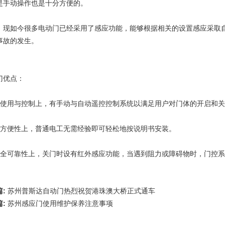
是手动操作也是十分方便的。
，现如今很多电动门已经采用了感应功能，能够根据相关的设置感应采取
事故的发生。
门优点：
在使用与控制上，有手动与自动遥控控制系统以满足用户对门体的开启和
在方便性上，普通电工无需经验即可轻松地按说明书安装。
安全可靠性上，关门时设有红外感应功能，当遇到阻力或障碍物时，门控
篇:
苏州普斯达自动门热烈祝贺港珠澳大桥正式通车
篇:
苏州感应门​使用维护保养注意事项